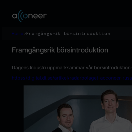
Skip
to
content
Home
>
Framgångsrik börsintroduktion
Framgångsrik börsintroduktion
Dagens Industri uppmärksammar vår börsintroduktion:
https://digital.di.se/artikel/radarbolaget-acconeer-rus